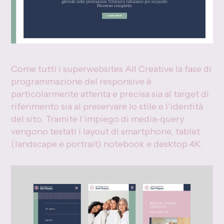
Come tutti i superwebsites All Creative la fase di
programmazione del responsive è
particolarmente attenta e precisa sia al target di
riferimento sia al preservare lo stile e l’identità
del sito. Tramite l’impiego di media-query
vengono testati i layout di smartphone, tablet
(landscape e portrait) notebook e desktop 4K.