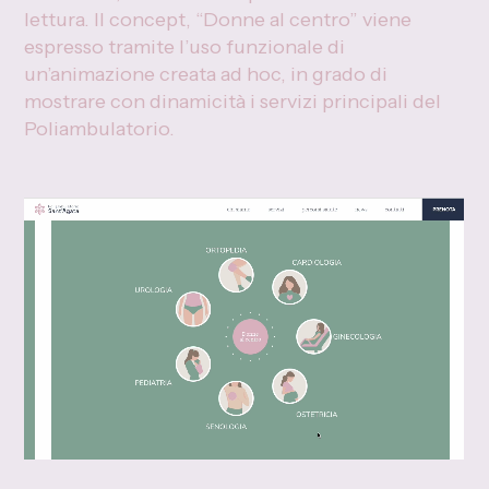
lettura. Il concept, “Donne al centro” viene
espresso tramite l’uso funzionale di
un’animazione creata ad hoc, in grado di
mostrare con dinamicità i servizi principali del
Poliambulatorio.