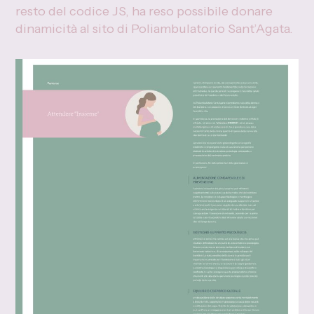
resto del codice JS, ha reso possibile donare
dinamicità al sito di Poliambulatorio Sant’Agata.