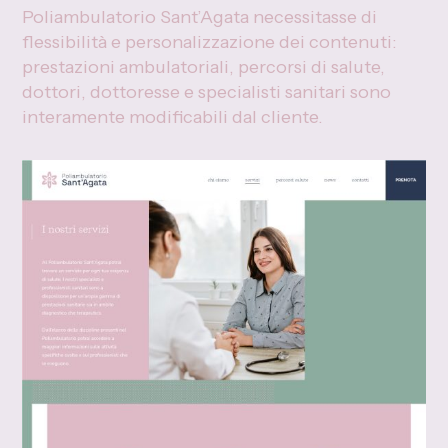
Poliambulatorio Sant’Agata necessitasse di
flessibilità e personalizzazione dei contenuti:
prestazioni ambulatoriali, percorsi di salute,
dottori, dottoresse e specialisti sanitari sono
interamente modificabili dal cliente.